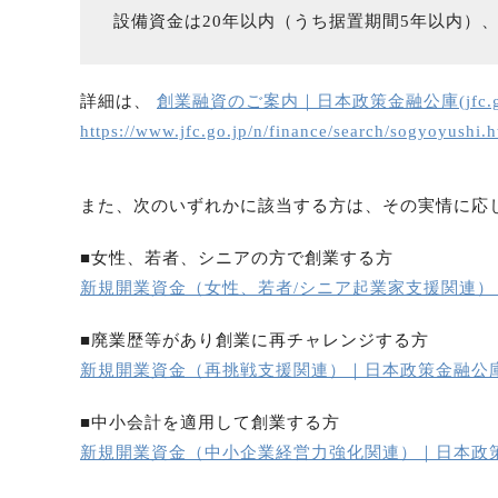
設備資金は20年以内（うち据置期間5年以内）
詳細は、
創業融資のご案内｜日本政策金融公庫(jfc.go
https://www.jfc.go.jp/n/finance/search/sogyoyushi.h
また、次のいずれかに該当する方は、その実情に応
■女性、若者、シニアの方で創業する方
新規開業資金（女性、若者/シニア起業家支援関連）｜日本政
■廃業歴等があり創業に再チャレンジする方
新規開業資金（再挑戦支援関連）｜日本政策金融公庫 (jfc
■中小会計を適用して創業する方
新規開業資金（中小企業経営力強化関連）｜日本政策金融公庫