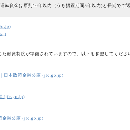
、運転資金は原則10年以内（うち据置期間5年以内)と長期でご
.jp)
tml
じた融資制度が準備されていますので、以下を参照してくださ
策金融公庫 (jfc.go.jp)
.go.jp)
 (jfc.go.jp)