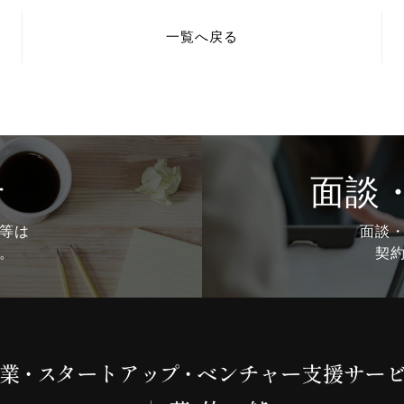
一覧へ戻る
せ
面談
等は
面談
。
契